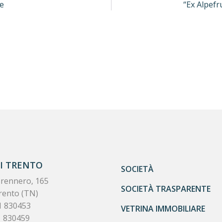
le
“Ex Alpef
DI TRENTO
SOCIETÀ
Brennero, 165
SOCIETÀ TRASPARENTE
rento (TN)
1 830453
VETRINA IMMOBILIARE
1 830459