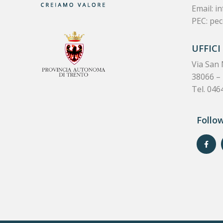
Email:
in
PEC:
pec
UFFICI
Via San 
38066 – 
Tel. 046
Follo