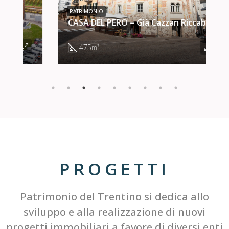
PATRIMONIO
CASA DEL PERO – Già Cazzan Riccabona
P
475
m²
PROGETTI
Patrimonio del Trentino si dedica allo
sviluppo e alla realizzazione di nuovi
progetti immobiliari a favore di diversi enti