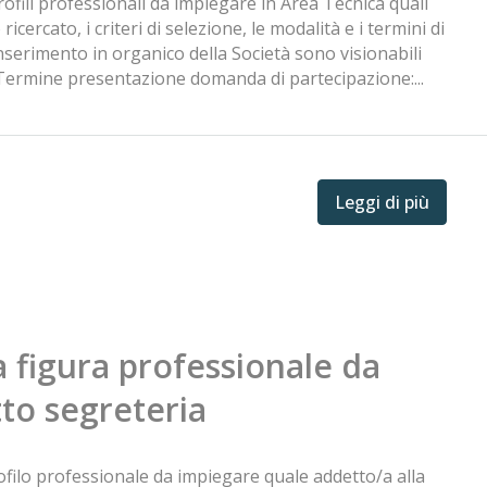
rofili professionali da impiegare in Area Tecnica quali
ricercato, i criteri di selezione, le modalità e i termini di
inserimento in organico della Società sono visionabili
. Termine presentazione domanda di partecipazione:...
Leggi di più
a figura professionale da
to segreteria
ofilo professionale da impiegare quale addetto/a alla