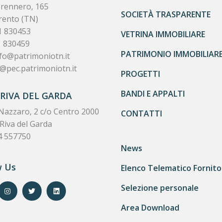
Brennero, 165
SOCIETÀ TRASPARENTE
rento (TN)
1 830453
VETRINA IMMOBILIARE
1 830459
PATRIMONIO IMMOBILIAR
fo@patrimoniotn.it
@pec.patrimoniotn.it
PROGETTI
BANDI E APPALTI
 RIVA DEL GARDA
Nazzaro, 2 c/o Centro 2000
CONTATTI
Riva del Garda
4 557750
News
w Us
Elenco Telematico Fornito
Selezione personale
Area Download