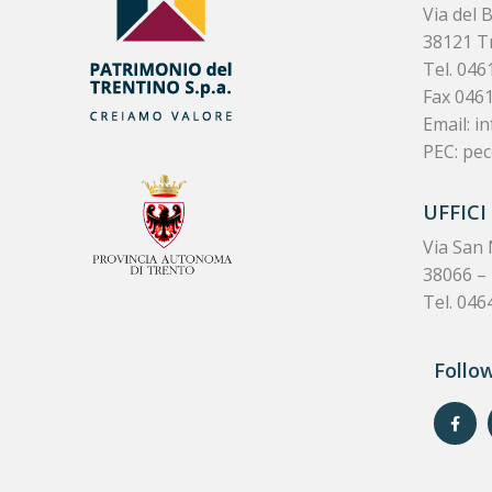
Via del 
38121 T
Tel.
046
Fax 046
Email:
in
PEC:
pec
UFFICI
Via San 
38066 – 
Tel. 046
Follo