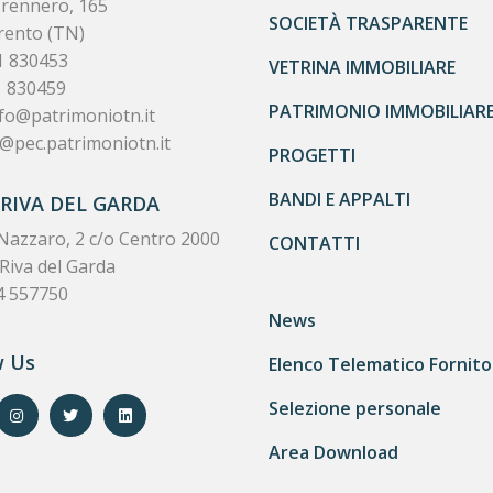
Brennero, 165
SOCIETÀ TRASPARENTE
rento (TN)
1 830453
VETRINA IMMOBILIARE
1 830459
PATRIMONIO IMMOBILIAR
fo@patrimoniotn.it
@pec.patrimoniotn.it
PROGETTI
BANDI E APPALTI
 RIVA DEL GARDA
Nazzaro, 2 c/o Centro 2000
CONTATTI
Riva del Garda
4 557750
News
w Us
Elenco Telematico Fornito
Selezione personale
Area Download