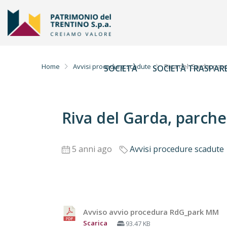
Home
Avvisi procedure scadute
Riva del Garda, par
SOCIETÀ
SOCIETÀ TRASPAR
Riva del Garda, parc
5 anni ago
Avvisi procedure scadute
Avviso avvio procedura RdG_park MM
Scarica
93.47 KB