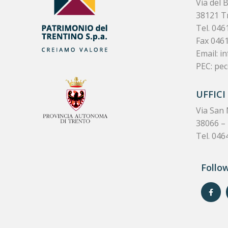
Via del 
38121 T
Tel.
046
Fax 046
Email:
in
PEC:
pec
UFFICI
Via San 
38066 – 
Tel. 046
Follo